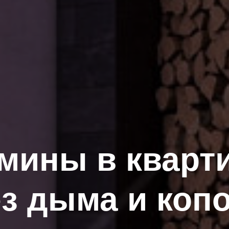
мины в кварт
з дыма и коп