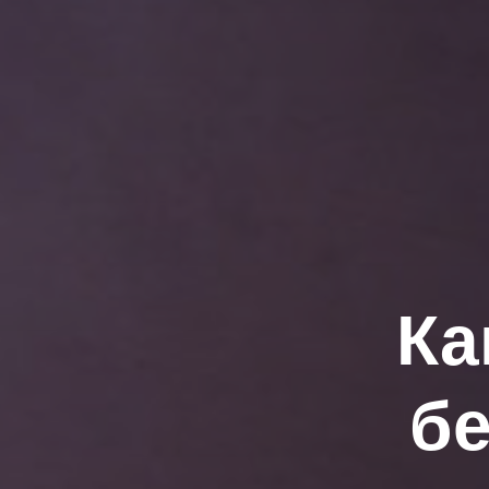
Ка
бе