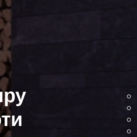
иру
оти